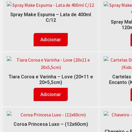
Spray Make Espuma – Lata de 400ml
C/12
Spray Mak
120m
Adicionar
Tiara Coroa e Varinha – Love (20×11 e
Cartelas
20×5,5cm)
Encanto (K
Adicionar
Coroa Princesa Luxo – (12x60cm)
Chaveiro – 