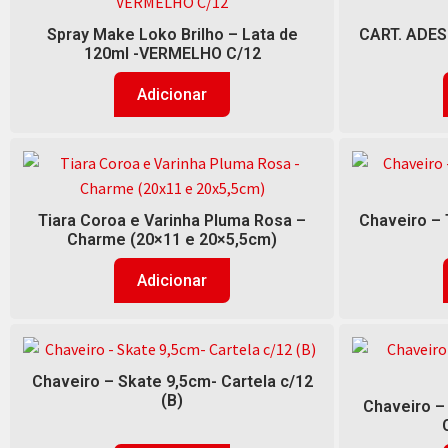
Spray Make Loko Brilho – Lata de
CART. ADES
120ml -VERMELHO C/12
Adicionar
Tiara Coroa e Varinha Pluma Rosa –
Chaveiro – 
Charme (20×11 e 20×5,5cm)
Adicionar
Chaveiro – Skate 9,5cm- Cartela c/12
(B)
Chaveiro – 