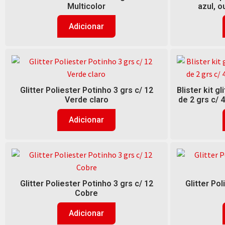
Multicolor
azul, o
Adicionar
Glitter Poliester Potinho 3 grs c/ 12
Blister kit g
Verde claro
de 2 grs c/ 
Adicionar
Glitter Poliester Potinho 3 grs c/ 12
Glitter Pol
Cobre
Adicionar