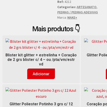
Ref:
4212
Categorias:
ARTESANATO
,
PEDRAS / PEDRAS ADESIVAS
Marca:
MAKE+
Mais produtos 👇
Blister kit glitter + estrelinha + Coração
Glitter Pol
de 2 grs blister c/ 4 – ou /pta/vm/estr
vd
Adicionar
Glitter Poliester Potinho 3 grs c/ 12
Coração pot