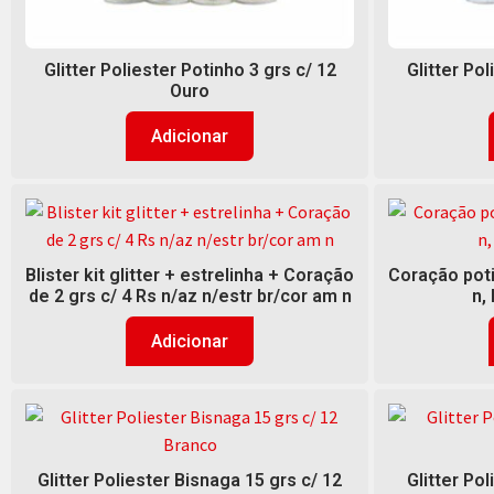
Glitter Poliester Potinho 3 grs c/ 12
Glitter Pol
Ouro
Adicionar
Blister kit glitter + estrelinha + Coração
Coração poti
de 2 grs c/ 4 Rs n/az n/estr br/cor am n
n, 
Adicionar
Glitter Poliester Bisnaga 15 grs c/ 12
Glitter Pol