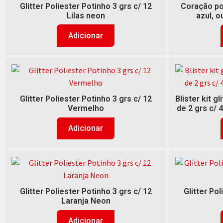
Glitter Poliester Potinho 3 grs c/ 12
Coração pot
Lilas neon
azul, o
Adicionar
Glitter Poliester Potinho 3 grs c/ 12
Blister kit g
Vermelho
de 2 grs c/ 
Adicionar
Glitter Poliester Potinho 3 grs c/ 12
Glitter Pol
Laranja Neon
Adicionar