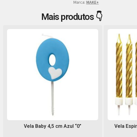
Marca:
MAKE+
Mais produtos 👇
Vela Baby 4,5 cm Azul “0”
Vela Espi