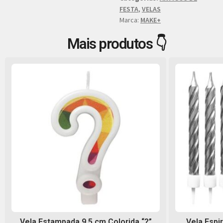
FESTA
,
VELAS
Marca:
MAKE+
Mais produtos 👇
Vela Estampada 9,5 cm Colorida “?”
Vela Espi