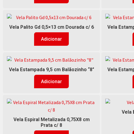
Vela Palito Gd 0,5×13 cm Dourada c/ 6
Vela Estamp
Adicionar
Vela Estampada 9,5 cm Balãozinho “8”
Vela Estamp
Adicionar
Vela 
Vela Espiral Metalizada 0,75X8 cm
Prata c/ 8