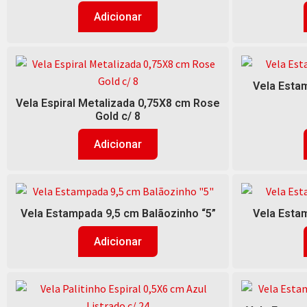
Adicionar
Vela Estam
Vela Espiral Metalizada 0,75X8 cm Rose
Gold c/ 8
Adicionar
Vela Estampada 9,5 cm Balãozinho “5”
Vela Estam
Adicionar