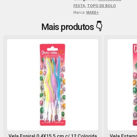
FESTA
,
TOPO DE BOLO
Marca:
MAKE+
Mais produtos 👇
Vela Espiral 0,4X15,5 cm c/ 12 Colorida
Vela Estamp