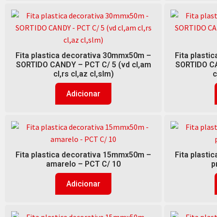
Fita plastica decorativa 30mmx50m –
Fita plast
SORTIDO CANDY – PCT C/ 5 (vd cl,am
SORTIDO CA
cl,rs cl,az cl,slm)
c
Adicionar
Fita plastica decorativa 15mmx50m –
Fita plast
amarelo – PCT C/ 10
p
Adicionar