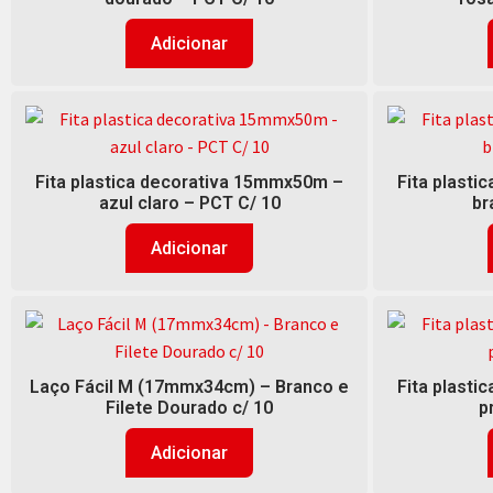
Adicionar
Fita plastica decorativa 15mmx50m –
Fita plast
azul claro – PCT C/ 10
br
Adicionar
Laço Fácil M (17mmx34cm) – Branco e
Fita plast
Filete Dourado c/ 10
p
Adicionar