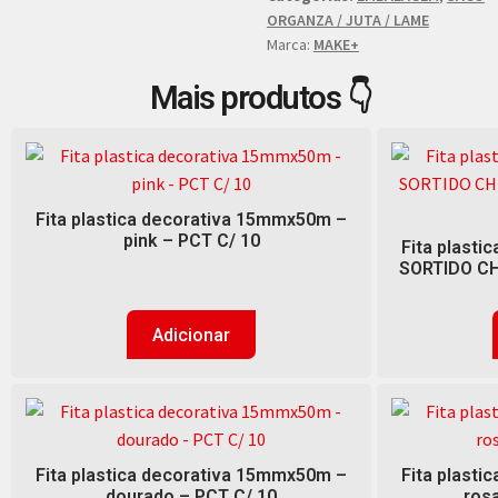
ORGANZA / JUTA / LAME
Marca:
MAKE+
Mais produtos 👇
Fita plastica decorativa 15mmx50m –
pink – PCT C/ 10
Fita plast
SORTIDO CH
Adicionar
Fita plastica decorativa 15mmx50m –
Fita plast
dourado – PCT C/ 10
rosa