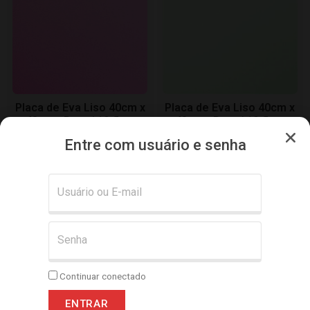
Placa de Eva Liso 40cm x
Placa de Eva Liso 40cm x
48 cm- Pct c/ 10 fls –
48 cm- Pct c/ 10 fls –
Rosa
Verde Hortelã (pastel)
Entre com usuário e senha
Adicionar
Adicionar
Continuar conectado
ENTRAR