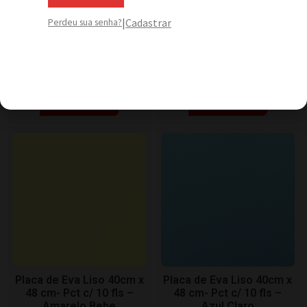
|
Cadastrar
Perdeu sua senha?
Placa de Eva Liso 40cm x
Placa de Eva Liso 40cm x
48 cm- Pct c/ 10 fls –
48 cm- Pct c/ 10 fls –
Azul Céu de Primavera
Marrom
(pastel)
Adicionar
Adicionar
Placa de Eva Liso 40cm x
Placa de Eva Liso 40cm x
48 cm- Pct c/ 10 fls –
48 cm- Pct c/ 10 fls –
Amarelo Bebe
Azul Claro