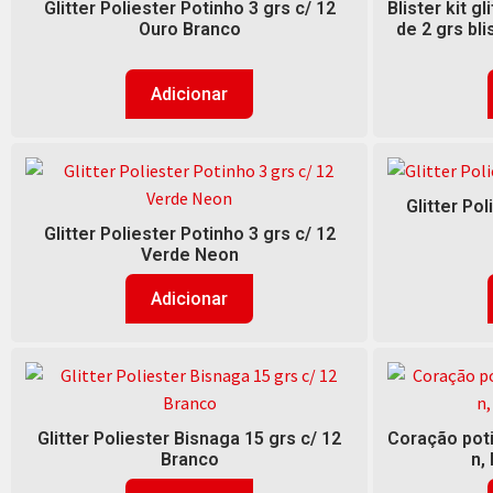
Glitter Poliester Potinho 3 grs c/ 12
Blister kit g
Ouro Branco
de 2 grs bli
Adicionar
Glitter Pol
Glitter Poliester Potinho 3 grs c/ 12
Verde Neon
Adicionar
Glitter Poliester Bisnaga 15 grs c/ 12
Coração poti
Branco
n, 