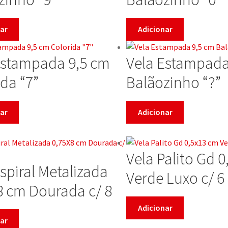
ar
Adicionar
Estampada 9,5 cm
Vela Estampada
da “7”
Balãozinho “?”
ar
Adicionar
Vela Palito Gd 
spiral Metalizada
Verde Luxo c/ 6
8 cm Dourada c/ 8
Adicionar
ar