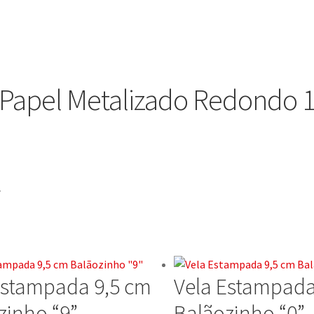
 Papel Metalizado Redondo 
+
Estampada 9,5 cm
Vela Estampada
zinho “9”
Balãozinho “0”