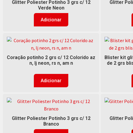
Glitter Poliester Potinho 3 grs c/ 12
Glitter Pol
Verde Neon
Adicionar
Coração potinho 2 grs c/ 12 Colorido az
Blister kit g
n, lj neon, rs n, am n
de 2 grs bli
Adicionar
Glitter Poliester Potinho 3 grs c/ 12
Glitter Pol
Branco