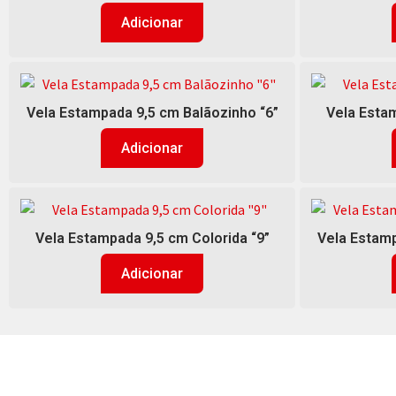
Adicionar
Vela Estampada 9,5 cm Balãozinho “6”
Vela Estam
Adicionar
Vela Estampada 9,5 cm Colorida “9”
Vela Estamp
Adicionar