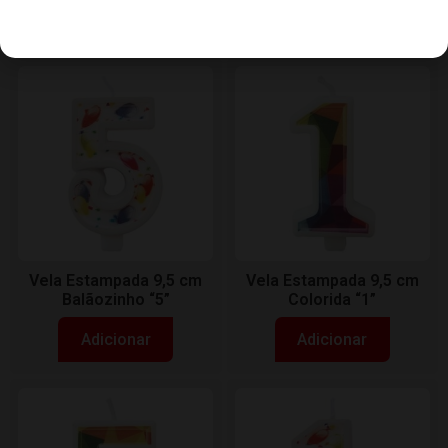
Adicionar
Adicionar
Vela Estampada 9,5 cm
Vela Estampada 9,5 cm
Balãozinho “5”
Colorida “1”
Adicionar
Adicionar