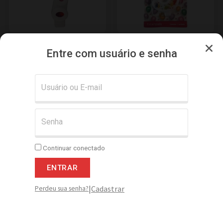
Vela Estampada 9,5 cm
Vela Estampada 9,5 cm
Colorida “?”
Balãozinho “3”
Entre com usuário e senha
Adicionar
Adicionar
Continuar conectado
ENTRAR
|
Cadastrar
Perdeu sua senha?
Vela Estampada 9,5 cm
Vela Palitinho Espiral
Colorida “3”
0,5X6 cm Colorida c/ 24