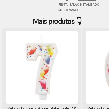
FESTA
,
BALAO METALIZADO
Marca:
MAKE+
Mais produtos 👇
Vela Estampada 9,5 cm Balãozinho “7”
Vela Estamp