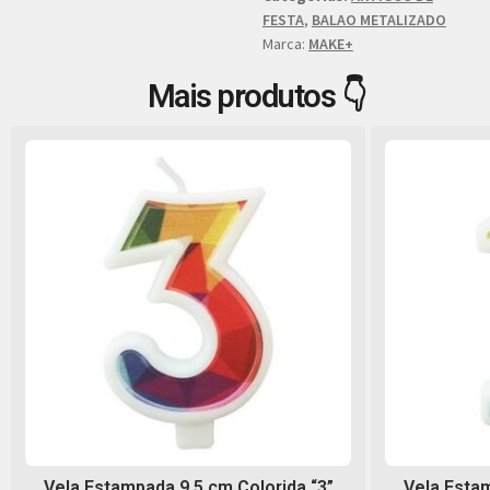
FESTA
,
BALAO METALIZADO
Marca:
MAKE+
Mais produtos 👇
Vela Estampada 9,5 cm Colorida “3”
Vela Estam