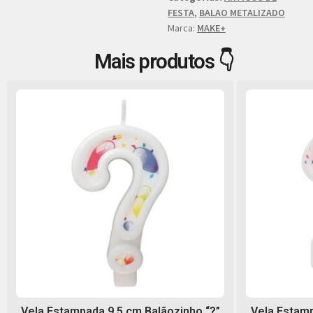
FESTA
,
BALAO METALIZADO
Marca:
MAKE+
Mais produtos 👇
Vela Estampada 9,5 cm Balãozinho “?”
Vela Estamp