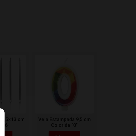
d 0,5×13 cm
Vela Estampada 9,5 cm
c/ 6
Colorida “0”