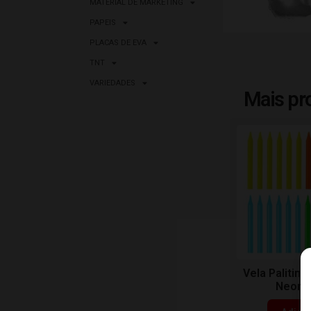
MATERIAL DE MARKETING
PAPEIS
PLACAS DE EVA
TNT
VARIEDADES
Mais pr
Vela Palitin
Neon c