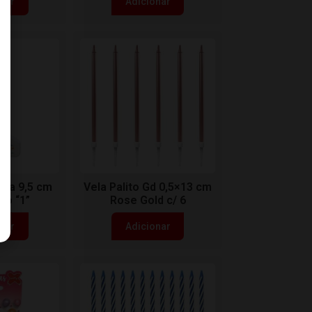
nar
Adicionar
ada 9,5 cm
Vela Palito Gd 0,5×13 cm
ho “1”
Rose Gold c/ 6
nar
Adicionar