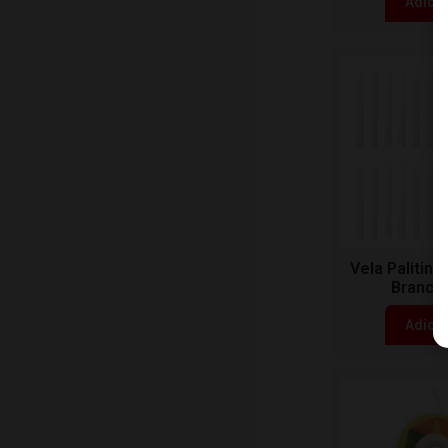
Adici
Vela Palitin
Branca 
Adici