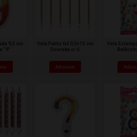
ada 9,5 cm
Vela Palito Gd 0,5×13 cm
Vela Estamp
a “9”
Dourada c/ 6
Balãozin
onar
Adicionar
Adicio