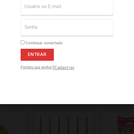
onar
Adicionar
Adicio
Continuar conectado
ENTRAR
|
Cadastrar
Perdeu sua senha?
ho 0,6X6 cm
Vela Espiral Metalizada
Vela Estamp
c/ 24
0,75X8 cm Prata c/ 8
Balãozin
onar
Adicionar
Adicio