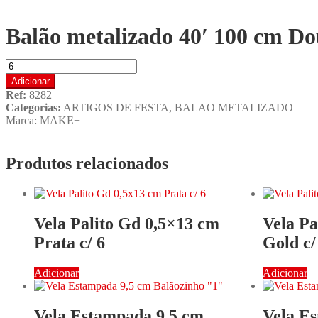
Balão metalizado 40′ 100 cm D
Adicionar
Ref:
8282
Categorias:
ARTIGOS DE FESTA
,
BALAO METALIZADO
Marca:
MAKE+
Produtos relacionados
Vela Palito Gd 0,5×13 cm
Vela Pa
Prata c/ 6
Gold c/
Adicionar
Adicionar
Vela Estampada 9,5 cm
Vela E