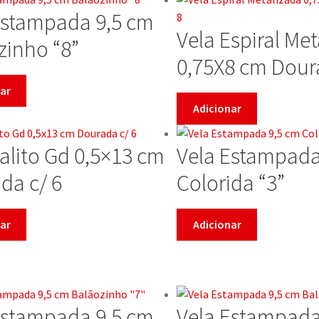
Estampada 9,5 cm
Vela Espiral Me
zinho “8”
0,75X8 cm Dour
ar
Adicionar
Palito Gd 0,5×13 cm
Vela Estampada
da c/ 6
Colorida “3”
ar
Adicionar
Estampada 9,5 cm
Vela Estampada