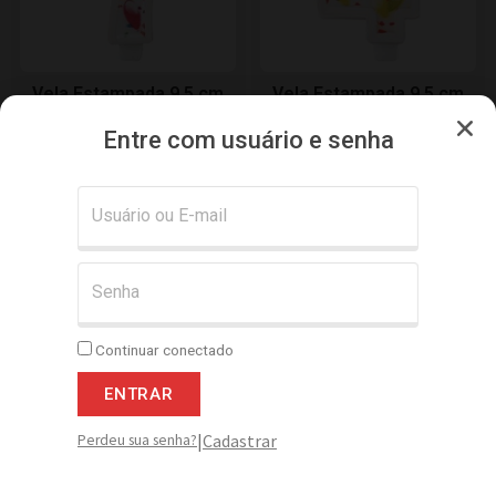
Vela Estampada 9,5 cm
Vela Estampada 9,5 cm
Balãozinho “7”
Balãozinho “4”
Entre com usuário e senha
Adicionar
Adicionar
Continuar conectado
ENTRAR
|
Cadastrar
Perdeu sua senha?
Vela Espiral Metalizada
Vela Estampada 9,5 cm
0,75X8 cm Rose Gold c/ 8
Balãozinho “6”