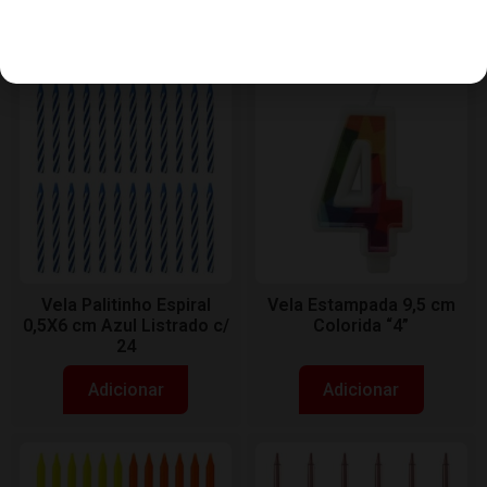
Adicionar
Adicionar
Vela Palitinho Espiral
Vela Estampada 9,5 cm
0,5X6 cm Azul Listrado c/
Colorida “4”
24
Adicionar
Adicionar