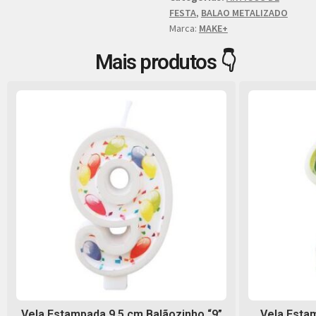
FESTA
,
BALAO METALIZADO
Marca:
MAKE+
Mais produtos 👇
Vela Estampada 9,5 cm Balãozinho “9”
Vela Estam