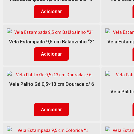
Adicionar
Vela Estampada 9,5 cm Balãozinho “2”
Vela Estamp
Adicionar
Vela Palito Gd 0,5×13 cm Dourada c/ 6
Vela Palit
Adicionar