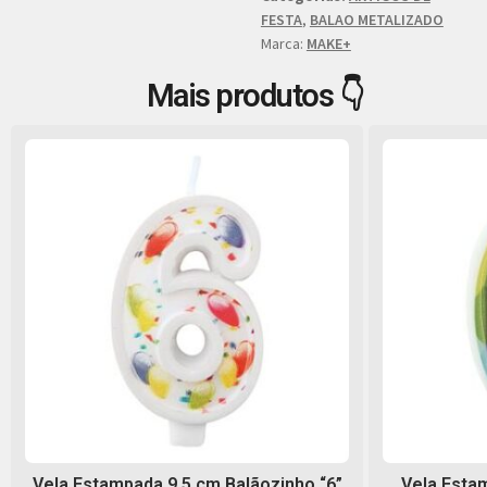
FESTA
,
BALAO METALIZADO
Marca:
MAKE+
Mais produtos 👇
Vela Estampada 9,5 cm Balãozinho “6”
Vela Estam