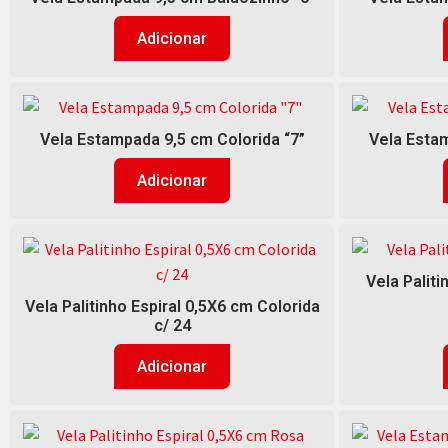
Adicionar
Vela Estampada 9,5 cm Colorida “7”
Vela Estam
Adicionar
Vela Palit
Vela Palitinho Espiral 0,5X6 cm Colorida
c/ 24
Adicionar