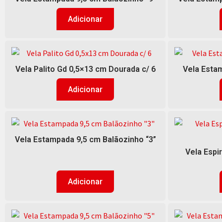
Adicionar
Vela Palito Gd 0,5×13 cm Dourada c/ 6
Vela Estam
Adicionar
Vela Estampada 9,5 cm Balãozinho “3”
Vela Espi
Adicionar