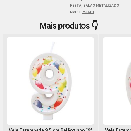
FESTA
,
BALAO METALIZADO
Marca:
MAKE+
Mais produtos 👇
Vela Estampada 9,5 cm Balãozinho “9”
Vela Estamp