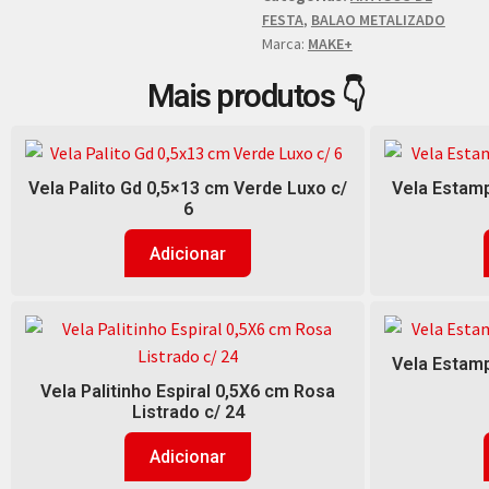
FESTA
,
BALAO METALIZADO
Marca:
MAKE+
Mais produtos 👇
Vela Palito Gd 0,5×13 cm Verde Luxo c/
Vela Estamp
6
Adicionar
Vela Estamp
Vela Palitinho Espiral 0,5X6 cm Rosa
Listrado c/ 24
Adicionar