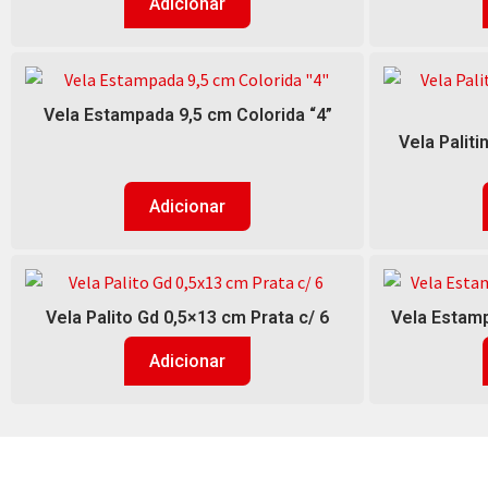
Adicionar
Vela Estampada 9,5 cm Colorida “4”
Vela Palit
Adicionar
Vela Palito Gd 0,5×13 cm Prata c/ 6
Vela Estamp
Adicionar