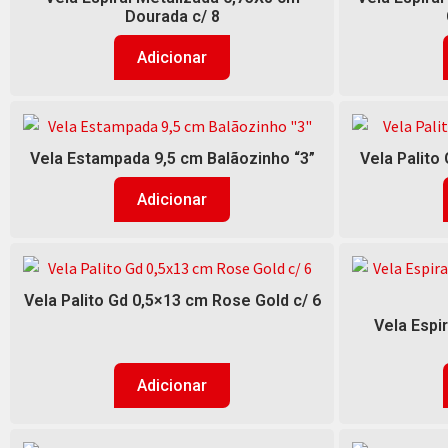
Dourada c/ 8
Adicionar
Vela Estampada 9,5 cm Balãozinho “3”
Vela Palito
Adicionar
Vela Palito Gd 0,5×13 cm Rose Gold c/ 6
Vela Espi
Adicionar