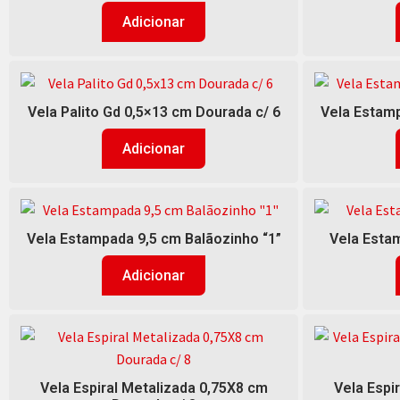
Adicionar
Vela Palito Gd 0,5×13 cm Dourada c/ 6
Vela Estamp
Adicionar
Vela Estampada 9,5 cm Balãozinho “1”
Vela Estam
Adicionar
Vela Espiral Metalizada 0,75X8 cm
Vela Espi