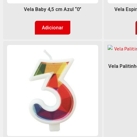
Vela Baby 4,5 cm Azul “0”
Vela Espi
Adicionar
Vela Palitin