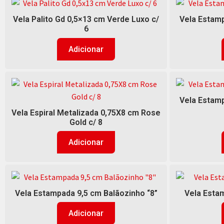
Vela Palito Gd 0,5×13 cm Verde Luxo c/
Vela Estamp
6
Adicionar
Vela Estamp
Vela Espiral Metalizada 0,75X8 cm Rose
Gold c/ 8
Adicionar
Vela Estampada 9,5 cm Balãozinho “8”
Vela Estam
Adicionar