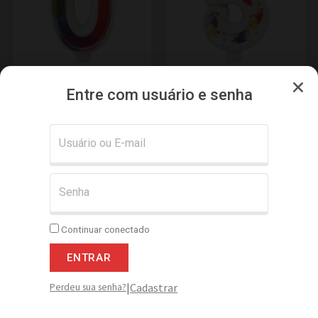
Vela Estampada 9,5 cm
Vela Estampada 9,5 cm
Entre com usuário e senha
Colorida “0”
Balãozinho “5”
Adicionar
Adicionar
Continuar conectado
ENTRAR
|
Cadastrar
Perdeu sua senha?
Vela Palito Gd 0,5×13 cm
Vela Estampada 9,5 cm