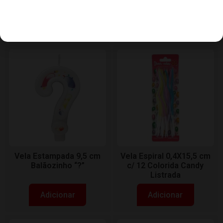
Verde Luxo c/ 6
Balãozinho “9”
Adicionar
Adicionar
Vela Estampada 9,5 cm
Vela Espiral 0,4X15,5 cm
Balãozinho “?”
c/ 12 Colorida Candy
Listrada
Adicionar
Adicionar