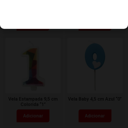
Vela Estampada 9,5 cm
Vela Estampada 9,5 cm
Colorida “9”
Balãozinho “?”
Adicionar
Adicionar
Vela Estampada 9,5 cm
Vela Baby 4,5 cm Azul “0”
Colorida “1”
Adicionar
Adicionar