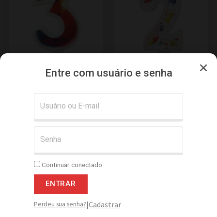
Entre com usuário e senha
Vela Estampada 9,5 cm
Vela Estampada 9,5 cm
Colorida “3”
Balãozinho “2”
Adicionar
Adicionar
Continuar conectado
ENTRAR
|
Cadastrar
Perdeu sua senha?