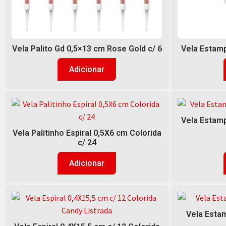
Vela Palito Gd 0,5×13 cm Rose Gold c/ 6
Vela Estamp
Adicionar
Vela Estamp
Vela Palitinho Espiral 0,5X6 cm Colorida
c/ 24
Adicionar
Vela Estam