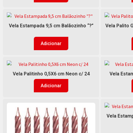
Vela Estampada 9,5 cm Balãozinho “?”
Vela Palito 
Adicionar
Vela Palitinho 0,5X6 cm Neon c/ 24
Vela Estam
Adicionar
Vela Estamp